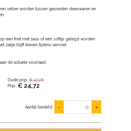
aren vellen worden tussen gesneden vleeswaren en
en.
 op een friet met saus of een softijs gelegd worden
t zakje blijft kleven tijdens vervoer.
aar de actuele voorraad.
Oude prijs:
€ 47,28
€ 24,72
Prijs:
Aantal besteld: