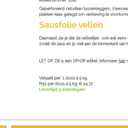
Artikelnummer:
1697
Geperforeerd cellofaan tussenleggers. Vleesw
plakken kaas gelegd om verkleving te voorkom
Sausfolie vellen
Daarnaast zie je dat de velleetjes ook wel eens
zodat de saus en ijs niet aan de binnenkant van he
LET OP: Dit is een OP=OP artikel. Informeer
hier
n
Verpakt per: 1 doos à 5 kg
Prijs per doos à 5 kg:
€ 24,72
Levertijd: 2 werkdagen