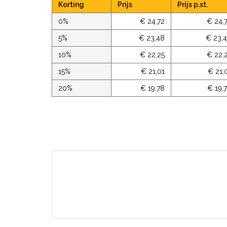
Korting
Prijs
Prijs p.st.
0%
€ 24,72
€ 24,
5%
€ 23,48
€ 23,
10%
€ 22,25
€ 22,
15%
€ 21,01
€ 21,
20%
€ 19,78
€ 19,