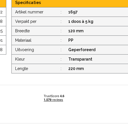
Specificaties
72
Artikel nummer
:
1697
48
Verpakt per
:
1 doos à 5 kg
25
Breedte
:
120 mm
01
Materiaal
:
PP
78
Uitvoering
:
Geperforeerd
Kleur
:
Transparant
Lengte
:
220 mm