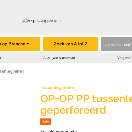
VerpakkingShop.nl
k op
Branche
Zoek
van
A tot Z
n
Al 40 jaar succesvol
Vragen? 
senlegvellen
Tussenlegvellen
OP=OP PP tussenle
geperforeerd
Sale