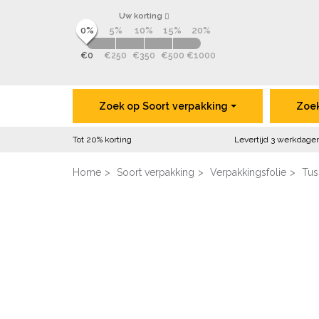
Uw korting
0%
5%
10%
15%
20%
€0
€250
€350
€500
€1000
Zoek op
Soort
verpakking
Zoe
Tot 20% korting
Levertijd 3 werkdage
Home
Soort verpakking
Verpakkingsfolie
Tus