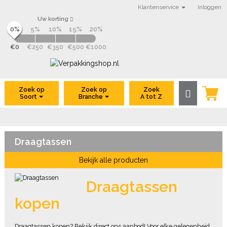
Klantenservice
Inloggen
Uw korting
0%
5%
10%
15%
20%
€0
€250
€350
€500
€1000
VerpakkingShop.nl
Zoek op
Zoek op
Zoek
A tot Z
Soort
Branche
Draagtassen
Bekijk alle producten
Draagtassen
kopen
Draagtassen kopen? Bekijk direct ons aanbod! Voor elke gelegenheid