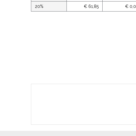
20%
€ 61,85
€ 0,