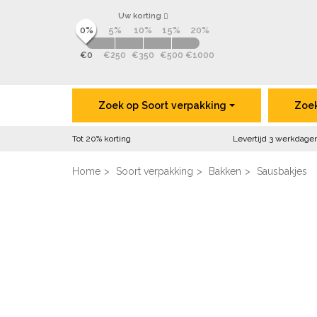
Uw korting
0%
5%
10%
15%
20%
€0
€250
€350
€500
€1000
Zoek op
Soort
verpakking
Zoe
Tot 20% korting
Levertijd 3 werkdage
Home
Soort verpakking
Bakken
Sausbakjes