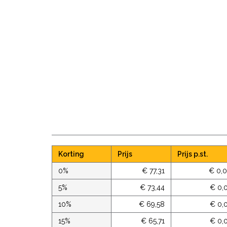
Korting
Prijs
Prijs p.st.
0%
€ 77,31
€ 0,
5%
€ 73,44
€ 0,
10%
€ 69,58
€ 0,
15%
€ 65,71
€ 0,