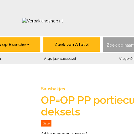
VerpakkingShop.nl
k op
Branche
Zoek
van
A tot Z
n
Al 40 jaar succesvol
Vragen? 
Sausbakjes
OP=OP PP portiecu
deksels
Sale