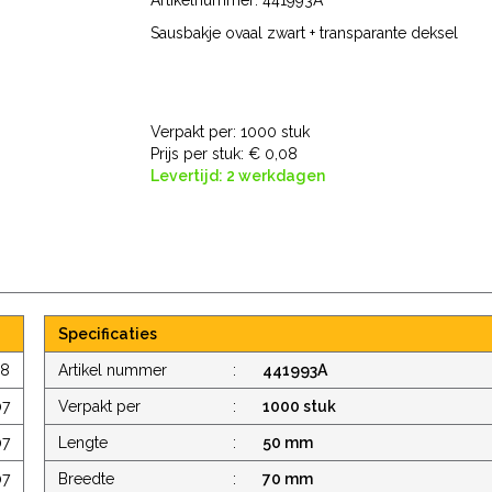
Artikelnummer:
441993A
Sausbakje ovaal zwart + transparante deksel
Verpakt per: 1000 stuk
Prijs per stuk:
€ 0,08
Levertijd: 2 werkdagen
Specificaties
08
Artikel nummer
:
441993A
07
Verpakt per
:
1000 stuk
07
Lengte
:
50 mm
07
Breedte
:
70 mm