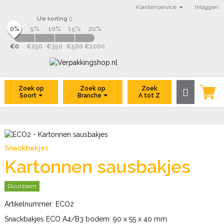
Klantenservice
Inloggen
Uw korting
0%
5%
10%
15%
20%
€0
€250
€350
€500
€1000
VerpakkingShop.nl
Zoek op
Zoek op
Zoek
A tot Z
Soort
Branche
Snackbakjes
Kartonnen sausbakjes
Duurzaam
Artikelnummer:
ECO2
Snackbakjes ECO A4/B3 bodem: 90 x 55 x 40 mm.