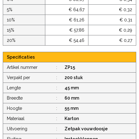
5%
€ 64,67
€ 0,32
10%
€ 61,26
€ 0,31
15%
€ 57,86
€ 0,29
20%
€ 54,46
€ 0,27
Specificaties
Artikel nummer
:
ZP15
Verpakt per
:
200 stuk
Lengte
:
45 mm
Breedte
:
60 mm
Hoogte
:
55 mm
Materiaal
:
Karton
Uitvoering
:
Zetpak vouwdoosje